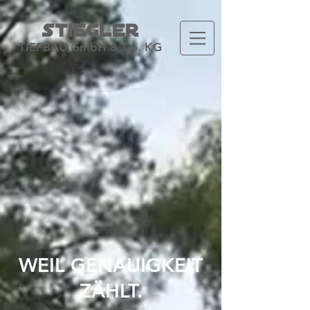
stiegler
TIEFBAU GmbH & Co. KG
WEIL GENAUIGKEIT
ZÄHLT.