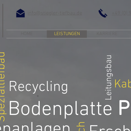
info@stiegler-tiefbau.de
+49 (0) 
HOME
LEISTUNGEN
KARRIERE
altiefbau
Leitungsbau
Ka
Recycling
Bodenplatte
P
nanlagen