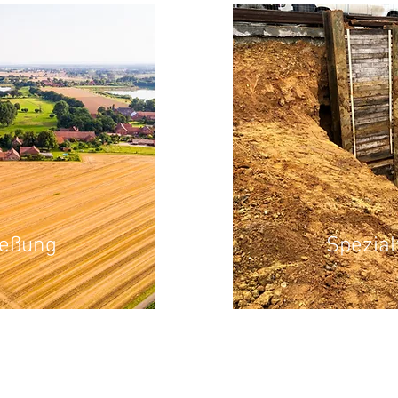
ießung
Spezial