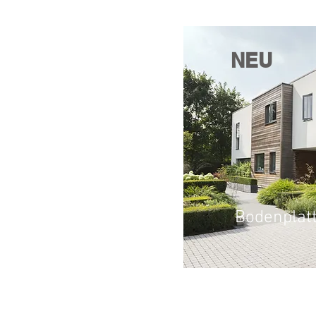
NEU
Bodenplat