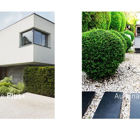
te
Plus+
Außena