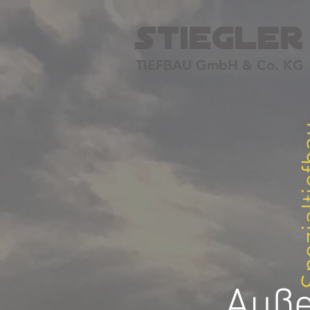
stiegler
TIEFBAU GmbH & Co. KG
Spezi
Auße