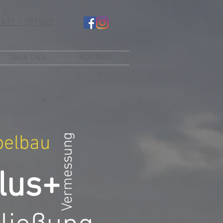
9431 / 797960
ÜBER UNS
KONTAKT
Vermessung
belbau
lus+