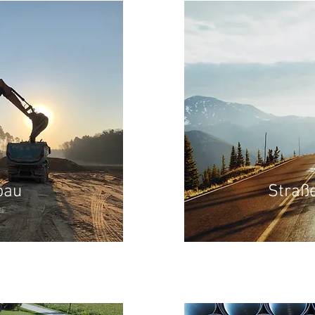
bau
Straß