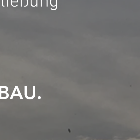
ließung
 BAU.